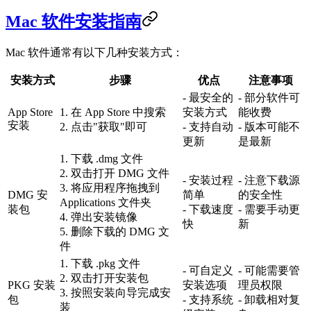
Mac 软件安装指南
Mac 软件通常有以下几种安装方式：
安装方式
步骤
优点
注意事项
- 最安全的
- 部分软件可
App Store
1. 在 App Store 中搜索
安装方式
能收费
安装
2. 点击"获取"即可
- 支持自动
- 版本可能不
更新
是最新
1. 下载 .dmg 文件
2. 双击打开 DMG 文件
- 安装过程
- 注意下载源
3. 将应用程序拖拽到
DMG 安
简单
的安全性
Applications 文件夹
装包
- 下载速度
- 需要手动更
4. 弹出安装镜像
快
新
5. 删除下载的 DMG 文
件
1. 下载 .pkg 文件
- 可自定义
- 可能需要管
2. 双击打开安装包
PKG 安装
安装选项
理员权限
3. 按照安装向导完成安
包
- 支持系统
- 卸载相对复
装