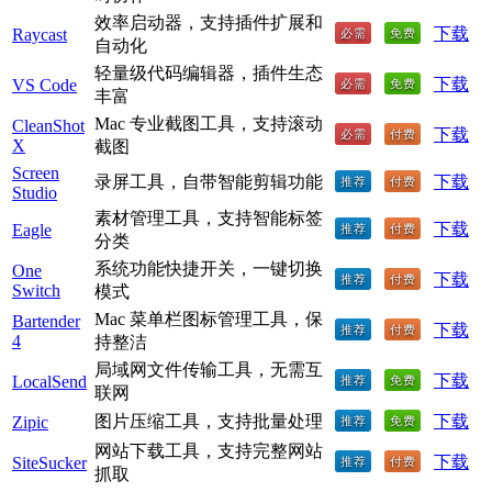
效率启动器，支持插件扩展和
下载
Raycast
自动化
轻量级代码编辑器，插件生态
下载
VS Code
丰富
Mac 专业截图工具，支持滚动
CleanShot
下载
X
截图
Screen
录屏工具，自带智能剪辑功能
下载
Studio
素材管理工具，支持智能标签
下载
Eagle
分类
系统功能快捷开关，一键切换
One
下载
Switch
模式
Mac 菜单栏图标管理工具，保
Bartender
下载
4
持整洁
局域网文件传输工具，无需互
下载
LocalSend
联网
图片压缩工具，支持批量处理
下载
Zipic
网站下载工具，支持完整网站
下载
SiteSucker
抓取