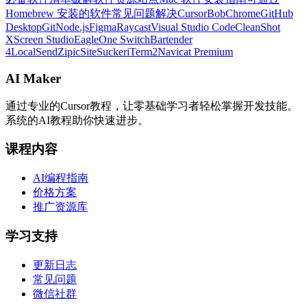
Homebrew 安装的软件
常见问题解决
Cursor
Bob
Chrome
GitHub
Desktop
Git
Node.js
Figma
Raycast
Visual Studio Code
CleanShot
X
Screen Studio
Eagle
One Switch
Bartender
4
LocalSend
Zipic
SiteSucker
iTerm2
Navicat Premium
AI Maker
通过专业的Cursor教程，让零基础学习者轻松掌握开发技能。
系统的AI教程助你快速进步。
课程内容
AI编程指南
价格方案
推广资源库
学习支持
更新日志
常见问题
微信社群