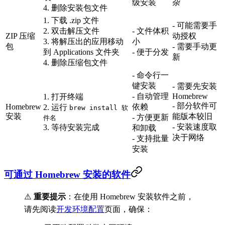
级安装
杂
4. 删除安装包文件
1. 下载 .zip 文件
- 可能需要手
2. 双击解压文件
- 文件体积
ZIP 压缩
动授权
3. 将解压出的应用移动
小
包
- 需要手动更
到 Applications 文件夹
- 便于分发
新
4. 删除压缩包文件
- 命令行一
键安装
- 需要先安装
- 自动管理
Homebrew
1. 打开终端
- 部分软件可
Homebrew
依赖
2. 运行
brew install 软
安装
能版本较旧
- 方便更新
件名
- 安装速度取
3. 等待安装完成
和卸载
决于网络
- 支持批量
安装
可通过 Homebrew 安装的软件
⚠️
重要提示
：在使用 Homebrew 安装软件之前，
请先阅读
开发环境配置
页面，确保：