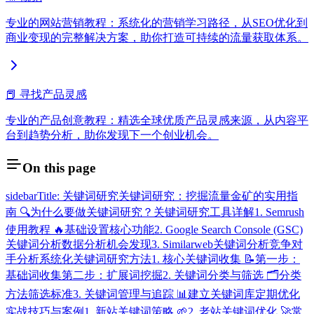
专业的网站营销教程：系统化的营销学习路径，从SEO优化到
商业变现的完整解决方案，助你打造可持续的流量获取体系。
📕 寻找产品灵感
专业的产品创意教程：精选全球优质产品灵感来源，从内容平
台到趋势分析，助你发现下一个创业机会。
On this page
sidebarTitle: 关键词研究
关键词研究：挖掘流量金矿的实用指
南 🔍
为什么要做关键词研究？
关键词研究工具详解
1. Semrush
使用教程 🔥
基础设置
核心功能
2. Google Search Console (GSC)
关键词分析
数据分析
机会发现
3. Similarweb关键词分析
竞争对
手分析
系统化关键词研究方法
1. 核心关键词收集 📝
第一步：
基础词收集
第二步：扩展词挖掘
2. 关键词分类与筛选 🗂
分类
方法
筛选标准
3. 关键词管理与追踪 📊
建立关键词库
定期优化
实战技巧与案例
1. 新站关键词策略 🌱
2. 老站关键词优化 🚀
常